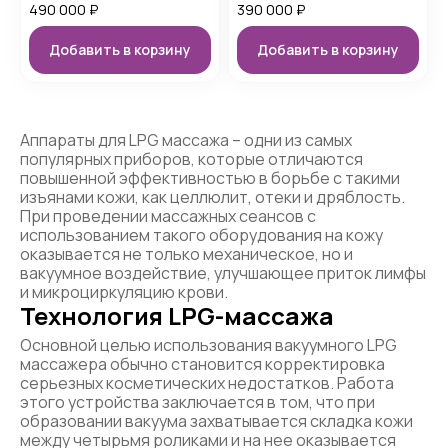
490 000
₽
390 000
₽
Добавить в корзину
Добавить в корзину
Аппараты для LPG массажа – одни из самых
популярных приборов, которые отличаются
повышенной эффективностью в борьбе с такими
изъянами кожи, как целлюлит, отеки и дряблость.
При проведении массажных сеансов с
использованием такого оборудования на кожу
оказывается не только механическое, но и
вакуумное воздействие, улучшающее приток лимфы
и микроциркуляцию крови.
Технология LPG-массажа
Основной целью использования вакуумного LPG
массажера обычно становится корректировка
серьезных косметических недостатков. Работа
этого устройства заключается в том, что при
образовании вакуума захватывается складка кожи
между четырьмя роликами и на нее оказывается