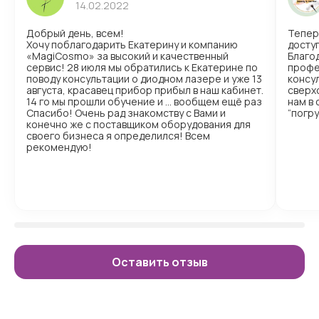
14.02.2022
Добрый день, всем!
Тепер
Хочу поблагодарить Екатерину и компанию
доступ
«MagiCosmo» за высокий и качественный
Благо
сервис! 28 июля мы обратились к Екатерине по
профе
поводу консультации о диодном лазере и уже 13
консул
августа, красавец прибор прибыл в наш кабинет.
сверх
14 го мы прошли обучение и … вообщем ещё раз
нам в
Спасибо! Очень рад знакомству с Вами и
“погр
конечно же с поставщиком оборудования для
своего бизнеса я определился! Всем
рекомендую!
Оставить отзыв