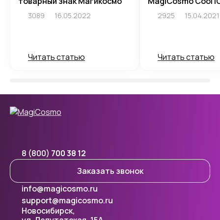
товарный знак Магикосмо
MagiCosmo Cool I
3089
16.05.2022
2925
15.04.2021
Читать статью
Читать статью
8 (800)
700 38 12
Заказать звонок
info@magicosmo.ru
support@magicosmo.ru
Новосибирск,