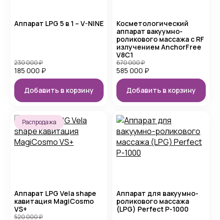
Аппарат LPG 5 в 1 – V-NINE
Косметологический
аппарат вакуумно-
роликового массажа с RF
излучением AnchorFree
V8C1
230 000
₽
670 000
₽
185 000
₽
585 000
₽
Добавить в корзину
Добавить в корзину
Распродажа
Аппарат LPG Vela shape
Аппарат для вакуумно-
кавитация MagiCosmo
роликового массажа
VS+
(LPG) Perfect P-1000
520 000
₽