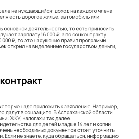
деле не нуждающийся: доход на каждого члена
еля есть дорогое жилье, автомобиль или
ть основной деятельностью, то есть приносить
учает зарплату 16 000 ₽, а по соцконтракту
 000 ₽, то это нарушение правил программы.
век открыл на выделенные государством деньги,
 контракт
 которые надо приложить к заявлению. Например,
ую дадут в соцзащите. В Астраханской области
и: ЖКУ, налогах и так далее.
идетельства для детей младше 14 лет и копии
речень необходимых документов стоит уточнить
и. Если не знаете, куда обращаться, информацию