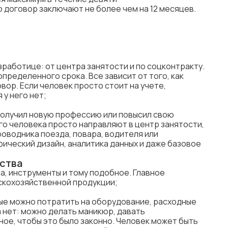
о договор заключают не более чем на 12 месяцев.
зработице: от центра занятости и по соцконтракту.
определенного срока. Все зависит от того, как
ор. Если человек просто стоит на учете,
 у него нет;
 получил новую профессию или повысил свою
го человека просто направляют в центр занятости,
роводника поезда, повара, водителя или
ический дизайн, аналитика данных и даже базовое
йства
на, инструменты и тому подобное. Главное
скохозяйственной продукции;
рые можно потратить на оборудование, расходные
 нет: можно делать маникюр, давать
ное, чтобы это было законно. Человек может быть