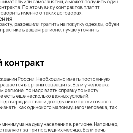
ниматель или самозанятый, а может получить один
онтракта. По этому виду контрактов платят
говорить именно о таких договорах;
ения
ракту, разрешили тратить на покупку одежды, обуви
 практике в вашем регионе, лучше уточнить
 контракт
ажданин России. Необходимо иметь постоянную
ращается в органы соцзащиты. Если у человека
м регионе, то надо взять справку по месту
же есть еще несколько важных условий.
 подтверждают ваши доходы ниже прожиточного
изнать, как одинокого малоимущего человека, так
минимума на душу населения в регионе. Например,
ставляют за три последних месяца. Если речь