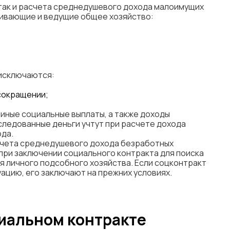
 так и расчета среднедушевого дохода малоимущих
ивающие и ведущие общее хозяйство:
 исключаются:
сокращении;
, иные социальные выплаты, а также доходы
следованные деньги учтут при расчете дохода
ода.
счета среднедушевого дохода безработных
 при заключении социального контракта для поиска
я личного подсобного хозяйства. Если соцконтракт
ацию, его заключают на прежних условиях.
циальном контракте