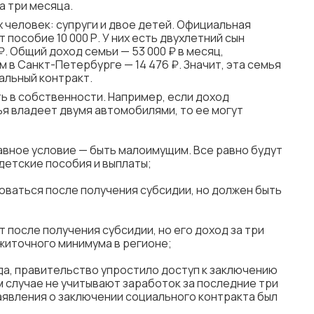
а три месяца.
 человек: супруги и двое детей. Официальная
т пособие 10 000 Р. У них есть двухлетний сын
. Общий доход семьи — 53 000 ₽ в месяц,
 в Санкт-Петербурге — 14 476 ₽. Значит, эта семья
альный контракт.
ь в собственности. Например, если доход
ья владеет двумя автомобилями, то ее могут
авное условие — быть малоимущим. Все равно будут
детские пособия и выплаты;
ваться после получения субсидии, но должен быть
т после получения субсидии, но его доход за три
иточного минимума в регионе;
ода, правительство упростило доступ к заключению
м случае не учитывают заработок за последние три
заявления о заключении социального контракта был