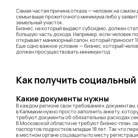
Самая частая причина отказа — человек на самом 
семьи выше прожиточного минимума либо у заявит
земельный участок.
Бизнес, на который выдают субсидию, должен ста
большую часть дохода. Например, если человек пол
открывает маникюрный салон, который приносит 10
Еще одно важное условие — бизнес, который чело
должен просуществовать минимум год.
Как получить социальный
Какие документы нужны
В каждом регионе свои требования к документам,
в Калмыкии нужно просто заполнить анкету, котор
требуют документы об обязательных расходах семь
В Московской области не требуют бизнес-план, св
паспортов подростков младше 18 лет. Так что пе
в местном органе соцзащиты по месту регистраци