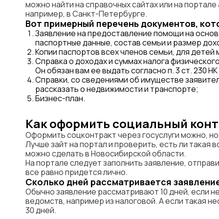
можно найти на справочных сайтах или на портале
например, в Санкт-Петербурге.
Вот примерный перечень документов, кот
Заявление на предоставление помощи на основе
паспортные данные, состав семьи и размер дох
Копии паспортов всех членов семьи, для детей 
Справка о доходах и суммах налога физического
Он обязан вам ее выдать согласно п. 3 ст. 230 НК
Справки, со сведениями об имуществе заявител
рассказать о недвижимости и транспорте;
Бизнес-план.
Как оформить социальный контр
Оформить соцконтракт через госуслуги можно, но 
Лучше зайт на портал и проверить, есть ли такая 
можно сделать в Новосибирской области.
На портале следует заполнить заявление, отправи
все равно придется лично.
Сколько дней рассматривается заявление
Обычно заявление рассматривают 10 дней, если н
ведомств, например из налоговой. А если такая не
30 дней.