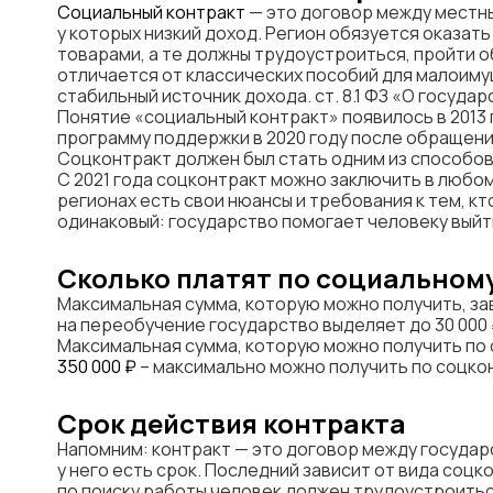
Социальный контракт
— это договор между местны
у которых низкий доход. Регион обязуется оказа
товарами, а те должны трудоустроиться, пройти о
отличается от классических пособий для малоимущ
стабильный источник дохода. ст. 8.1 ФЗ «О госуд
Понятие «социальный контракт» появилось в 2013 г
программу поддержки в 2020 году после обращен
Соцконтракт должен был стать одним из способов
С 2021 года соцконтракт можно заключить в любом
регионах есть свои нюансы и требования к тем, кт
одинаковый: государство помогает человеку выйт
Сколько платят по социальном
Максимальная сумма, которую можно получить, за
на переобучение государство выделяет до 30 000 ₽
Максимальная сумма, которую можно получить по с
350 000 ₽
– максимально можно получить по соцко
Срок действия контракта
Напомним: контракт — это договор между государс
у него есть срок. Последний зависит от вида соцк
по поиску работы человек должен трудоустроитьс