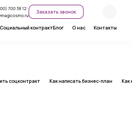
800) 700 38 12
Заказать звонок
@magicosmo.ru
Социальный контракт
Блог
О нас
Контакты
ентного макияжа
Новости компании
Сертификаты
Экспертное мнение
чить соцконтракт
Как написать бизнес-план
Как