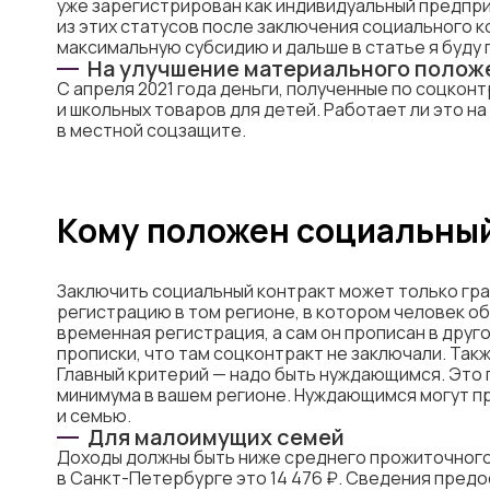
уже зарегистрирован как индивидуальный предпри
из этих статусов после заключения социального к
максимальную субсидию и дальше в статье я буду 
На улучшение материального полож
С апреля 2021 года деньги, полученные по соцконт
и школьных товаров для детей. Работает ли это на
в местной соцзащите.
Кому положен социальный
Заключить социальный контракт может только гр
регистрацию в том регионе, в котором человек об
временная регистрация, а сам он прописан в друго
прописки, что там соцконтракт не заключали. Так
Главный критерий — надо быть нуждающимся. Это
минимума в вашем регионе. Нуждающимся могут пр
и семью.
Для малоимущих семей
Доходы должны быть ниже среднего прожиточного 
в Санкт-Петербурге это 14 476 ₽. Сведения предо