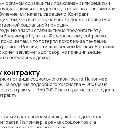
м органом соцзащиты и гражданами или семьями,
ть нуждающимся определенную помощь деньгами или
бучение или начать свое дело. Контракт
их тем, что в итоге у человека должен появиться
арственной социальной помощи»
оду. Но власти стали активно продвигать эту
ия Владимира Путина к Федеральному собранию.
 помощи тем, кто потерял доход из-за пандемии.
 регионе России, за исключением Москвы. В разных
о хочет заключить договор, но принцип везде
и на регулярный доход.
у контракту
висит от вида социального контракта. Например,
, на ведение подсобного хозяйства — 200 000 ₽.
оцконтракту, — 350 000 ₽ на открытие своего дела.
нтракту
твом и гражданином и, как у любого договора,
онтракта. Например, в рамках соцконтракта
я максимум в течение девяти