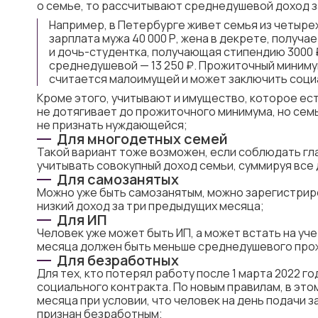
о семье, то рассчитывают среднедушевой доход з
Например, в Петербурге живет семья из четырех
зарплата мужа 40 000 Р, жена в декрете, получае
и дочь-студентка, получающая стипендию 3000 ₽
среднедушевой — 13 250 ₽. Прожиточный минимум
считается малоимущей и может заключить соци
Кроме этого, учитывают и имущество, которое ест
не дотягивает до прожиточного минимума, но сем
не признать нуждающейся;
Для многодетных семей
Такой вариант тоже возможен, если соблюдать гл
учитывать совокупный доход семьи, суммируя все 
Для самозанятых
Можно уже быть самозанятым, можно зарегистриро
низкий доход за три предыдущих месяца;
Для ИП
Человек уже может быть ИП, а может встать на уче
месяца должен быть меньше среднедушевого прож
Для безработных
Для тех, кто потерял работу после 1 марта 2022 г
социального контракта. По новым правилам, в это
месяца при условии, что человек на день подачи 
признан безработным;