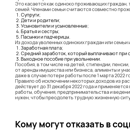
Это касается как одиноко проживающих граждан,
семей. Членами семьи считаются совместно прож
Супруги;
Дети и родители;
Усыновители и усыновленные;
Братья и сестры;
Пасынки и падчерицы.
Из дохода уволенных одиноких граждан или семьи
Заработная плата;
Средний заработок, который выплачивают при 
Выходное пособие при увольнении.
Пособия, в том числе на детей, стипендии, пенсии
от аренды имущества или бизнеса, алименты и уна
даже в случае потери работы после 1 марта 2022 г
Правило об исключении некоторых доходов из ра
действует до 31 декабря 2022 года и применяется
работы, обучения, предпринимательства и ведени
нужен, чтобы преодолеть трудную жизненную ситу
Кому могут отказать в со