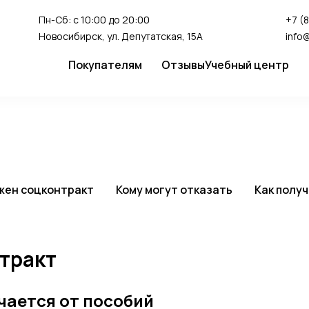
Пн-Сб: с 10:00 до 20:00
+7 (
Новосибирск, ул. Депутатская, 15А
info
Покупателям
Отзывы
Учебный центр
Сервис
Студия перман
Доставка и оплата
Гарантия
FAQ
жен соцконтракт
Кому могут отказать
Как полу
Как сделать заказ
тракт
чается от пособий