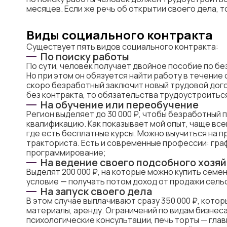
месяцев. Если же речь об открытии своего дела, т
Виды социального контракта
Существует пять видов социального контракта:
По поиску работы
По сути, человек получает двойное пособие по бе
Но при этом он обязуется найти работу в течение 
скоро безработный заключит новый трудовой догов
без контракта, то обязательства трудоустроиться
На обучение или переобучение
Регион выделяет до 30 000 ₽, чтобы безработный
квалификацию. Как показывает мой опыт, чаще все
где есть бесплатные курсы. Можно выучиться на п
тракториста. Есть и современные профессии: граф
программирование;
На ведение своего подсобного хозя
Выделят 200 000 ₽, на которые можно купить семе
условие — получать потом доход от продажи сель
На запуск своего дела
В этом случае выплачивают сразу 350 000 ₽, кото
материалы, аренду. Ограничений по видам бизнеса
психологические консультации, печь торты — глав