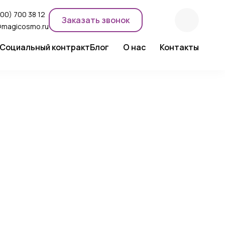
800) 700 38 12
Заказать звонок
@magicosmo.ru
Социальный контракт
Блог
О нас
Контакты
ентного макияжа
Новости компании
Сертификаты
Экспертное мнение