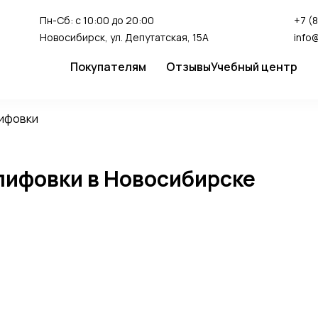
Пн-Сб: с 10:00 до 20:00
+7 (
Новосибирск, ул. Депутатская, 15А
info
Покупателям
Отзывы
Учебный центр
Сервис
Студия перман
лифовки
Доставка и оплата
Гарантия
лифовки в Новосибирске
FAQ
Как сделать заказ