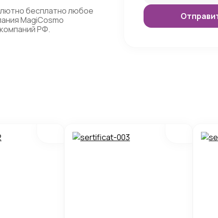
олютно бесплатно любое
мпания MagiCosmo
компаний РФ.