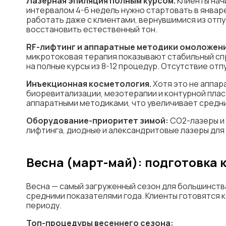
Лазерная эпиляция полным курсом.
Клиенты начи
интервалом 4-6 недель нужно стартовать в январ
работать даже с клиентами, вернувшимися из отпус
восстановить естественный тон.
RF-лифтинг и аппаратные методики омоложени
микротоковая терапия показывают стабильный спр
на полные курсы из 8-12 процедур. Отсутствие от
Инъекционная косметология.
Хотя это не аппар
биоревитализации, мезотерапии и контурной плас
аппаратными методиками, что увеличивает средни
Оборудование-приоритет зимой:
СО2-лазеры и 
лифтинга, диодные и александритовые лазеры для
Весна (март-май): подготовка к
Весна — самый загруженный сезон для большинств
средними показателями года. Клиенты готовятся 
периоду.
Топ-процедуры весеннего сезона: