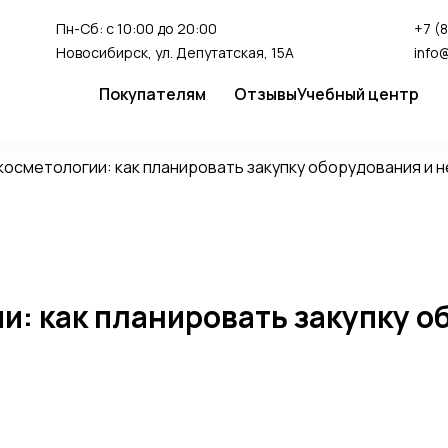
Пн-Сб: с 10:00 до 20:00
+7 (
Новосибирск, ул. Депутатская, 15А
info
Покупателям
Отзывы
Учебный центр
Сервис
Студия перман
косметологии: как планировать закупку оборудования и 
Доставка и оплата
Гарантия
FAQ
Как сделать заказ
и: как планировать закупку о