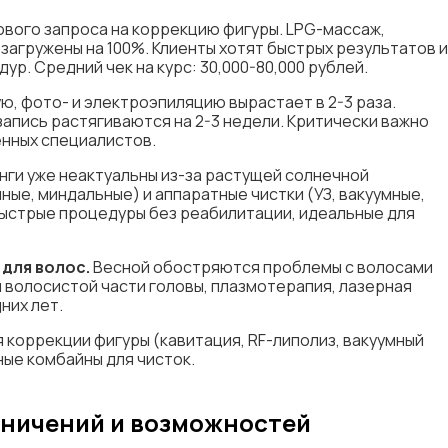
вого запроса на коррекцию фигуры. LPG-массаж,
 загружены на 100%. Клиенты хотят быстрых результатов и
ур. Средний чек на курс: 30,000-80,000 рублей.
ю, фото- и электроэпиляцию вырастает в 2-3 раза.
запись растягиваются на 2-3 недели. Критически важно
енных специалистов.
нги уже неактуальны из-за растущей солнечной
ные, миндальные) и аппаратные чистки (УЗ, вакуумные,
быстрые процедуры без реабилитации, идеальные для
для волос.
Весной обостряются проблемы с волосами
 волосистой части головы, плазмотерапия, лазерная
них лет.
 коррекции фигуры (кавитация, RF-липолиз, вакуумный
ные комбайны для чисток.
аничений и возможностей