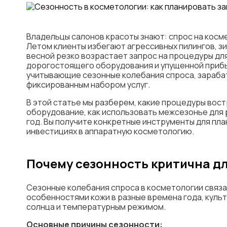
Владельцы салонов красоты знают: спрос на косм
Летом клиенты избегают агрессивных пилингов, з
весной резко возрастает запрос на процедуры дл
дорогостоящего оборудования и упущенной прибы
учитывающие сезонные колебания спроса, зарабат
фиксированным набором услуг.
В этой статье мы разберем, какие процедуры вост
оборудование, как использовать межсезонье для р
год. Вы получите конкретные инструменты для пл
инвестициях в аппаратную косметологию.
Почему сезонность критична д
Сезонные колебания спроса в косметологии связ
особенностями кожи в разные времена года, куль
солнца и температурным режимом.
Основные причины сезонности: