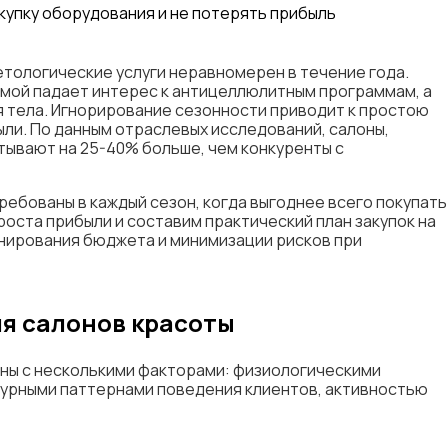
етологические услуги неравномерен в течение года.
имой падает интерес к антицеллюлитным программам, а
я тела. Игнорирование сезонности приводит к простою
ли. По данным отраслевых исследований, салоны,
ывают на 25-40% больше, чем конкуренты с
ребованы в каждый сезон, когда выгоднее всего покупать
оста прибыли и составим практический план закупок на
анирования бюджета и минимизации рисков при
ля салонов красоты
аны с несколькими факторами: физиологическими
турными паттернами поведения клиентов, активностью