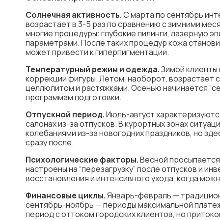
Солнечная активность.
С марта по сентябрь инт
возрастает в 3-5 раз по сравнению с зимними ме
многие процедуры: глубокие пилинги, лазерную э
параметрами. После таких процедур кожа станов
может привести к гиперпигментации.
Температурный режим и одежда.
Зимой клиенты 
коррекции фигуры. Летом, наоборот, возрастает с
целлюлитом и растяжками. Осенью начинается “се
программам подготовки.
Отпускной период.
Июль-август характеризуются
салонах из-за отпусков. В курортных зонах ситуа
колебаниями из-за новогодних праздников, но зде
сразу после.
Психологические факторы.
Весной просыпается 
настроены на “перезагрузку” после отпусков и ин
восстановления и интенсивного ухода, когда можн
Финансовые циклы.
Январь-февраль — традиционн
сентябрь-ноябрь — периоды максимальной плате
период с оттоком городских клиентов, но притоко