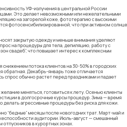
енсивность УФ-излучения в центральной России
сяцами. Это делает невозможными или нежелательными
пиляцию на загорелой коже, фототерапию с высокими
ится фотосенсибилизированной, что при активном солнц
носят закрытую одежду и меньше внимания уделяют
прос на процедуры для тела, депиляцию, работу с
зон свадеб”, что повышает интерес к комплексным
 снижением потока клиентов на 30-50% в городских
ция обратная. Декабрь-январь тоже отличается
сь спрос обычно растет перед праздниками и падает
желание меняться, готовиться к лету. Осенью клиенты
вестиции в долгосрочные курсы процедур. Зима — время
о делать агрессивные процедуры без риска для кожи.
о “бедные” месяцы после новогодних трат. Март-май и
жеспособности аудитории. Июль-август — смешанный
м отпускников в курортных зонах.