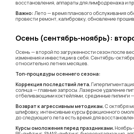
восстановления, аппараты для лимфодренажа и пр
Важно:
Лето — время планового обслуживания обо
провести ремонт, калибровку, обновление прошив
Осень (сентябрь-ноябрь): второ
Осень — второй по загруженности сезон после вес
изменения и инвестиции в себя. Сентябрь-октяб
относительно летних месяцев.
Топ-процедуры осеннего сезона:
Коррекция последствий лета.
Гиперпигментация
солнца — главные запросы. Лазерное удаление пиг
отбеливающими коктейлями, срединные пилинги —
Возврат к агрессивным методикам.
С октября м
шлифовку, интенсивные курсы фракционного омоло
до следующего лета есть время для восстановлен
Курсы омоложения перед праздниками.
Ноябрь-
RF-лифтинг, SMAS-лифтинг, биоревитализация, ап