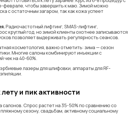
нают готовиться к лету заранее. Курс из 6-8 процедур с
е-феврале, чтобы завершить к маю. Зимой можно
ка с остаточным загаром, так как кожа успеет
я.
Радиочастотный лифтинг, SMAS-лифтинг,
ос круглый год, но зимой клиенты охотнее записываются
пусков позволяет выдерживать регулярность сеансов.
атная косметология, важно отметить: зима — сезон
тики. Многие салоны комбинируют инъекции с
й чек на 40-60%.
эрбиевые лазеры для шлифовки, аппараты для RF-
 эпиляции.
 лету и пик активности
а салонов. Спрос растет на 35-50% по сравнению со
к пляжному сезону, свадьбам, активному социальному