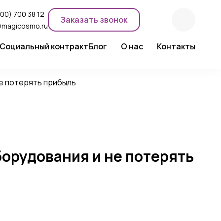
800) 700 38 12
Заказать звонок
@magicosmo.ru
Социальный контракт
Блог
О нас
Контакты
ентного макияжа
Новости компании
Сертификаты
не потерять прибыль
Экспертное мнение
борудования и не потерять