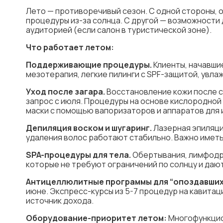
Лето — противоречивый сезон. С одной стороны, о
процедуры из-за солнца. С другой — возможности 
аудиторией (если салон в туристической зоне).
Что работает летом:
Поддерживающие процедуры.
Клиенты, начавши
мезотерапия, легкие пилинги с SPF-защитой, увл
Уход после загара.
Восстановление кожи после с
запрос с июля. Процедуры на основе кислородной
маски с помощью вапоризаторов и аппаратов для 
Депиляция воском и шугаринг.
Лазерная эпиляци
удаления волос работают стабильно. Важно иметь 
SPA-процедуры для тела.
Обертывания, лимфодр
которые не требуют ограничений по солнцу и да
Антицеллюлитные программы для “опоздавших
июне. Экспресс-курсы из 5-7 процедур на кавитац
источник дохода.
Оборудование-приоритет летом:
Многофункцио