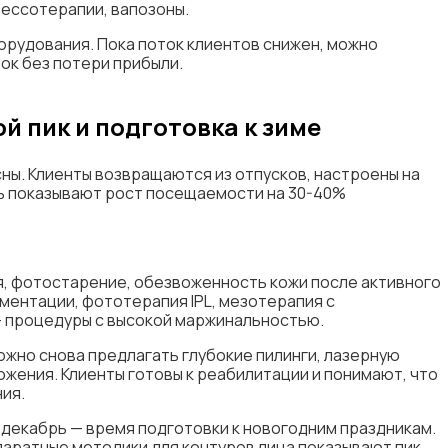
ессотерапии, вапозоны.
рудования. Пока поток клиентов снижен, можно
ок без потери прибыли.
й пик и подготовка к зиме
ны. Клиенты возвращаются из отпусков, настроены на
рь показывают рост посещаемости на 30-40%
, фотостарение, обезвоженность кожи после активного
ментации, фототерапия IPL, мезотерапия с
 процедуры с высокой маржинальностью.
ожно снова предлагать глубокие пилинги, лазерную
жения. Клиенты готовы к реабилитации и понимают, что
ия.
декабрь — время подготовки к новогодним праздникам.
паратные методики для контуров лица показывают пик