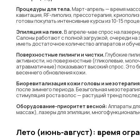
Процедуры для тела.
Март-апрель — время массо
кавитация, RF-липолиз, прессотерапия, криополиз
готовы покупать интенсивные курсы из 10-15 процед
Эпиляция на пике.
В апреле-мае спрос на лазерну
Салоны работают с полной загрузкой, очереди на 
иметь достаточное количество аппаратов и обуч
Поверхностные пилинги и чистки.
Глубокие пили
активности, но поверхностные (гликолевые, молоч
атравматичные) показывают высокий спрос. Это 
весеннего обновления кожи.
Биоревитализация кожи головы и мезотерапия 
после зимнего периода. Безыгольная мезотерапия
стимуляция роста волос — растущий тренд послед
Оборудование-приоритет весной:
Аппараты для
массаж), лазеры для эпиляции, многофункциональ
Лето (июнь-август): время огр