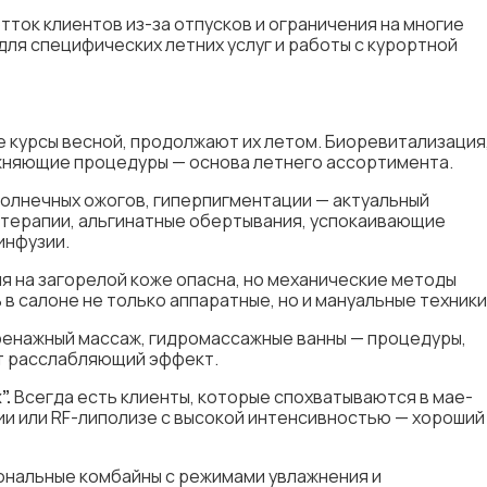
тток клиентов из-за отпусков и ограничения на многие
для специфических летних услуг и работы с курортной
е курсы весной, продолжают их летом. Биоревитализация
ажняющие процедуры — основа летнего ассортимента.
олнечных ожогов, гиперпигментации — актуальный
 терапии, альгинатные обертывания, успокаивающие
инфузии.
я на загорелой коже опасна, но механические методы
в салоне не только аппаратные, но и мануальные техники
енажный массаж, гидромассажные ванны — процедуры,
ют расслабляющий эффект.
”.
Всегда есть клиенты, которые спохватываются в мае-
ии или RF-липолизе с высокой интенсивностью — хороший
нальные комбайны с режимами увлажнения и